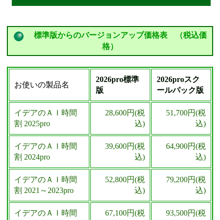
確認
②専用用紙を使
標準版からのバージョンアップ価格表 （税込価
い、FAXでご注文
へ
格）
①の①へ
2026pro標準
2026proスク
お使いの製品名
版
ールパック版
①－①現在の製品名とシリアル番号の確認
イデアのＡＩ時間
28,600円(税
51,700円(税
割 2025pro
込)
込)
イデアのＡＩ時間
39,600円(税
64,900円(税
①－② バージョンアップ対象の有無の確
割 2024pro
込)
込)
認
イデアのＡＩ時間
52,800円(税
79,200円(税
割 2021～2023pro
込)
込)
イデアのＡＩ時間
67,100円(税
93,500円(税